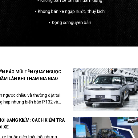
Không bán xe tai nạn, đâm đụng
arrow_right
Không bán xe ngập nước, thuỷ kích
arrow_right
Động cơ nguyên bản
arrow_right
IỂN BÁO MŨI TÊN QUAY NGƯỢC
HẦM LẪN KHI THAM GIA GIAO
n ngược chiều và thường đặt tại
 hẹp nhưng biển báo P.132 và...
HỐI ĐĂNG KIỂM: CÁCH KIỂM TRA
I XE
 xe thuộc diện triệu hồi nhưng