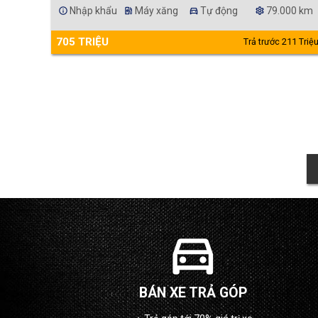
Nhập khẩu
Máy xăng
Tự động
79.000 km
info
ev_station
directions_car
settings
705 TRIỆU
Trả trước 211 Triệ
directions_car
BÁN XE TRẢ GÓP