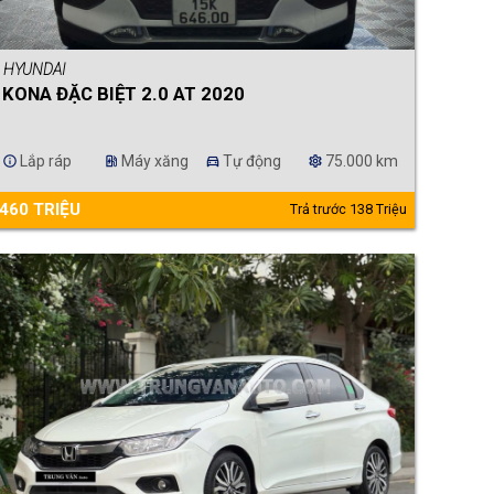
HYUNDAI
KONA ĐẶC BIỆT 2.0 AT 2020
Lắp ráp
Máy xăng
Tự động
75.000 km
info
ev_station
directions_car
settings
460 TRIỆU
Trả trước 138 Triệu