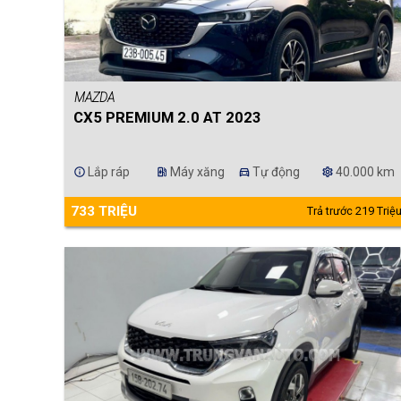
MAZDA
CX5 PREMIUM 2.0 AT 2023
Lắp ráp
Máy xăng
Tự động
40.000 km
info
ev_station
directions_car
settings
733 TRIỆU
Trả trước 219 Triệ