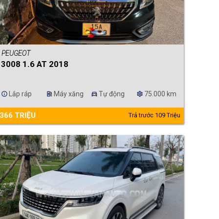
PEUGEOT
3008 1.6 AT 2018
Lắp ráp
Máy xăng
Tự động
75.000 km
info
ev_station
directions_car
settings
366 TRIỆU
Trả trước 109 Triệu