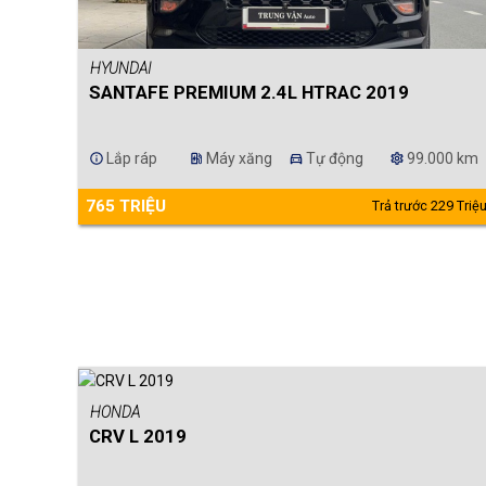
HYUNDAI
SANTAFE PREMIUM 2.4L HTRAC 2019
Lắp ráp
Máy xăng
Tự động
99.000 km
info
ev_station
directions_car
settings
765 TRIỆU
Trả trước 229 Triệ
HONDA
CRV L 2019