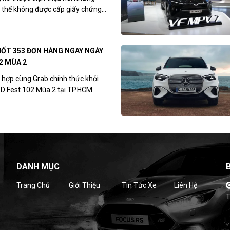
thể không được cấp giấy chứng...
HỐT 353 ĐƠN HÀNG NGAY NGÀY
2 MÙA 2
 hợp cùng Grab chính thức khởi
YD Fest 102 Mùa 2 tại TP.HCM.
DANH MỤC
Trang Chủ
Giới Thiệu
Tin Tức Xe
Liên Hệ
T