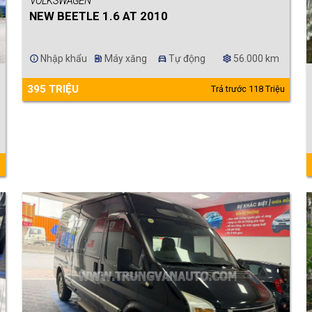
VOLKSWAGEN
NEW BEETLE 1.6 AT 2010
Nhập khẩu
Máy xăng
Tự động
56.000 km
info
ev_station
directions_car
settings
395 TRIỆU
Trả trước 118 Triệu
u