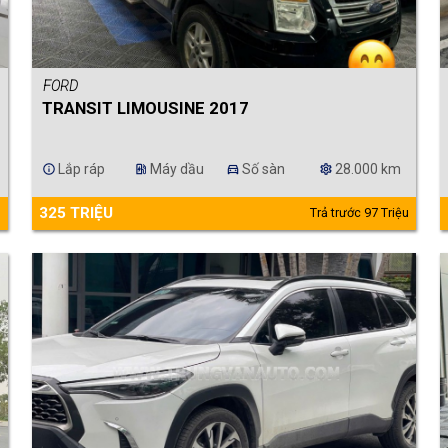
FORD
TRANSIT LIMOUSINE 2017
Lắp ráp
Máy dầu
Số sàn
28.000 km
info
ev_station
directions_car
settings
325 TRIỆU
u
Trả trước 97 Triệu