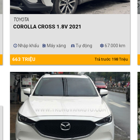
TOYOTA
COROLLA CROSS 1.8V 2021
Nhập khẩu
Máy xăng
Tự động
67.000 km
info
ev_station
directions_car
settings
663 TRIỆU
u
Trả trước 198 Triệu