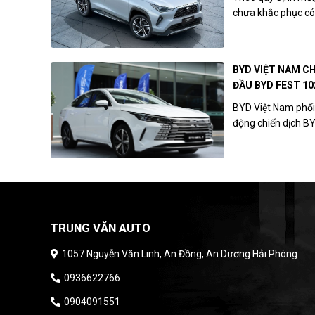
chưa khắc phục có 
BYD VIỆT NAM C
ĐẦU BYD FEST 10
BYD Việt Nam phối
động chiến dịch B
TRUNG VĂN AUTO
1057 Nguyễn Văn Linh, An Đồng, An Dương Hải Phòng
0936622766
0904091551