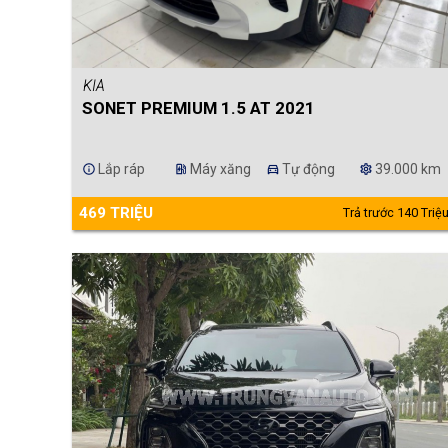
KIA
SONET PREMIUM 1.5 AT 2021
Lắp ráp
Máy xăng
Tự động
39.000 km
info
ev_station
directions_car
settings
469 TRIỆU
Trả trước 140 Triệ