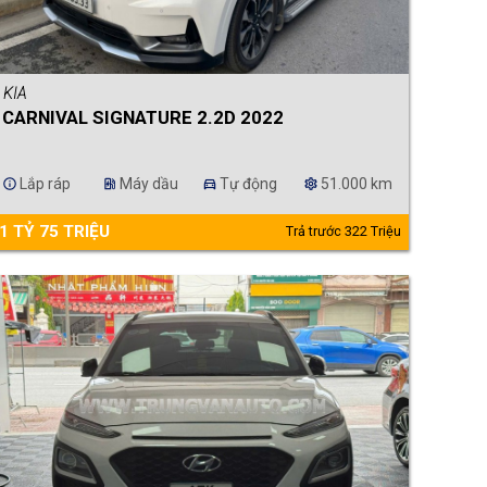
KIA
CARNIVAL SIGNATURE 2.2D 2022
Lắp ráp
Máy dầu
Tự động
51.000 km
info
ev_station
directions_car
settings
1 TỶ 75 TRIỆU
Trả trước 322 Triệu