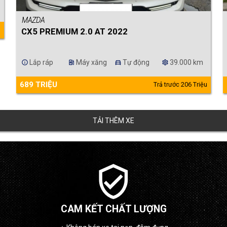
MAZDA
u
CX5 PREMIUM 2.0 AT 2022
Lắp ráp
Máy xăng
Tự động
39.000 km
info
ev_station
directions_car
settings
689 TRIỆU
Trả trước 206 Triệu
TẢI THÊM XE
verified_user
CAM KẾT CHẤT LƯỢNG