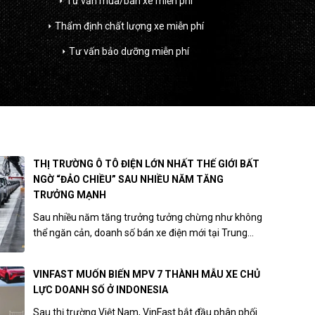
Tư vấn mua/bán xe miễn phí
arrow_right
Thẩm định chất lượng xe miễn phí
arrow_right
Tư vấn bảo dưỡng miễn phí
arrow_right
THỊ TRƯỜNG Ô TÔ ĐIỆN LỚN NHẤT THẾ GIỚI BẤT
NGỜ “ĐẢO CHIỀU” SAU NHIỀU NĂM TĂNG
TRƯỞNG MẠNH
Sau nhiều năm tăng trưởng tưởng chừng như không
thể ngăn cản, doanh số bán xe điện mới tại Trung...
VINFAST MUỐN BIẾN MPV 7 THÀNH MẪU XE CHỦ
LỰC DOANH SỐ Ở INDONESIA
Sau thị trường Việt Nam, VinFast bắt đầu phân phối