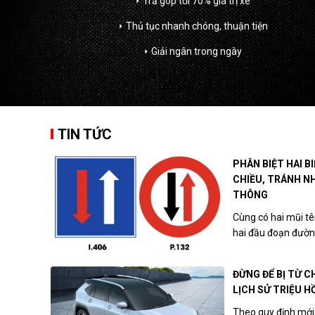
Trả góp tới 70% giá trị xe
arrow_right
Thủ tục nhanh chóng, thuận tiện
arrow_right
Giải ngân trong ngày
arrow_right
TIN TỨC
PHÂN BIỆT HAI B
CHIỀU, TRÁNH N
THÔNG
Cùng có hai mũi tê
hai đầu đoạn đường
ĐỪNG ĐỂ BỊ TỪ C
LỊCH SỬ TRIỆU HỒ
Theo quy định mới,