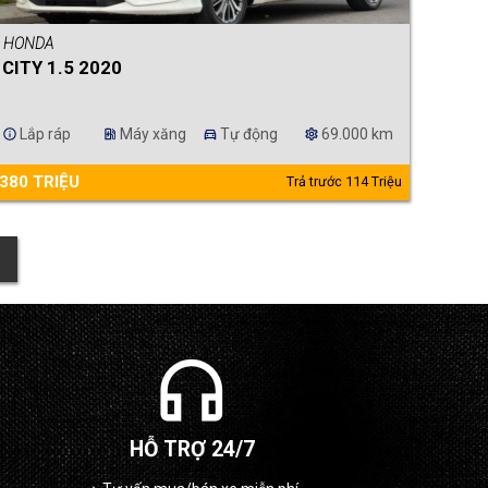
HONDA
CITY 1.5 2020
Lắp ráp
Máy xăng
Tự động
69.000 km
info
ev_station
directions_car
settings
380 TRIỆU
Trả trước 114 Triệu
headphones
HỖ TRỢ 24/7