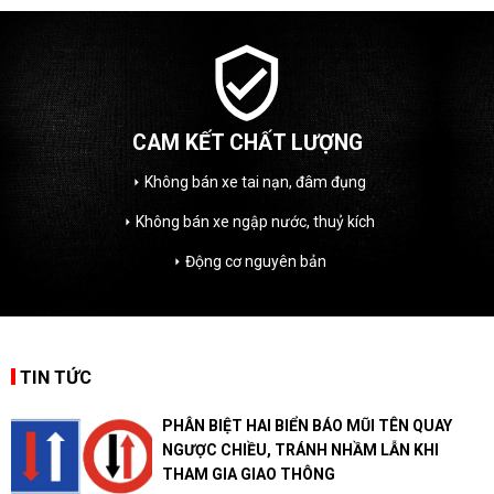
verified_user
 KẾT CHẤT LƯỢNG
H
g bán xe tai nạn, đâm đụng
Tư vấ
arrow_right
 bán xe ngập nước, thuỷ kích
Thẩm địn
arrow_right
Động cơ nguyên bản
Tư v
w_right
arrow_right
TIN TỨC
PHÂN BIỆT HAI BIỂN BÁO MŨI TÊN QUAY
NGƯỢC CHIỀU, TRÁNH NHẦM LẪN KHI
THAM GIA GIAO THÔNG