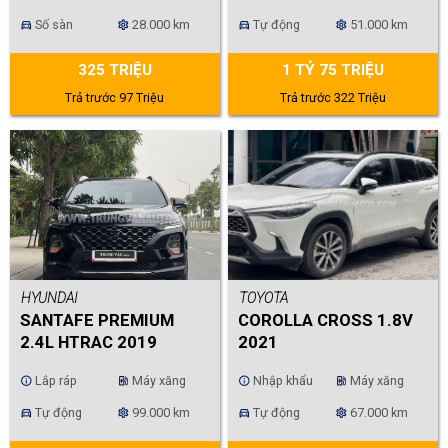
Số sàn
28.000 km
Tự động
51.000 km
directions_car
settings
directions_car
settings
325 TRIỆU
1 TỶ 75 TRIỆU
Trả trước 97 Triệu
Trả trước 322 Triệu
HYUNDAI
TOYOTA
SANTAFE PREMIUM
COROLLA CROSS 1.8V
2.4L HTRAC 2019
2021
Lắp ráp
Máy xăng
Nhập khẩu
Máy xăng
info
ev_station
info
ev_station
Tự động
99.000 km
Tự động
67.000 km
directions_car
settings
directions_car
settings