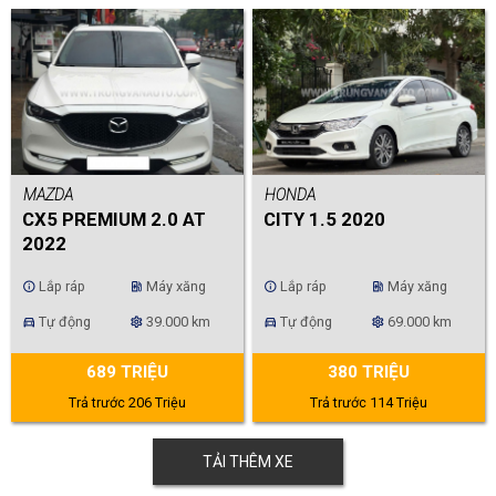
MAZDA
HONDA
CX5 PREMIUM 2.0 AT
CITY 1.5 2020
2022
Lắp ráp
Máy xăng
Lắp ráp
Máy xăng
info
ev_station
info
ev_station
Tự động
39.000 km
Tự động
69.000 km
directions_car
settings
directions_car
settings
689 TRIỆU
380 TRIỆU
Trả trước 206 Triệu
Trả trước 114 Triệu
TẢI THÊM XE