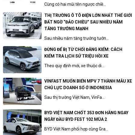
Cùng có hai mũi tên ngược chiề...
THỊ TRƯỜNG Ô TÔ ĐIỆN LỚN NHẤT THẾ GIỚI
BẤT NGỜ “ĐẢO CHIỀU” SAU NHIỀU NĂM
TĂNG TRƯỞNG MẠNH
Sau nhiều năm tăng trưởng tưởn...
ĐỪNG ĐỂ BỊ TỪ CHỐI ĐĂNG KIỂM: CÁCH
KIỂM TRA LỊCH SỬ TRIỆU HỒI XE
Theo quy định mới, xe thuộc di...
VINFAST MUỐN BIẾN MPV 7 THÀNH MẪU XE
CHỦ LỰC DOANH SỐ Ở INDONESIA
Sau thị trường Việt Nam, VinFa...
BYD VIỆT NAM CHỐT 353 ĐƠN HÀNG NGAY
NGÀY ĐẦU BYD FEST 102 MÙA 2
BYD Việt Nam phối hợp cùng Gra...