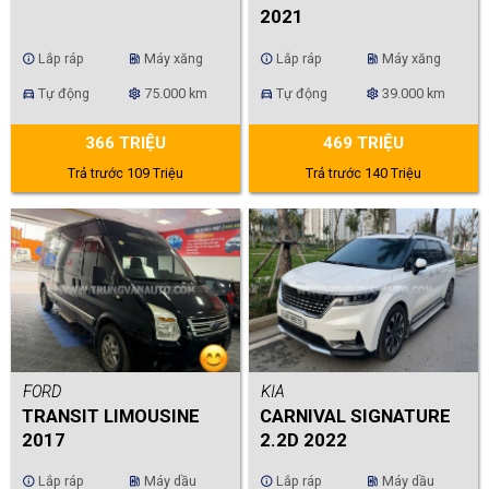
2021
Lắp ráp
Máy xăng
Lắp ráp
Máy xăng
info
ev_station
info
ev_station
Tự động
75.000 km
Tự động
39.000 km
directions_car
settings
directions_car
settings
366 TRIỆU
469 TRIỆU
Trả trước 109 Triệu
Trả trước 140 Triệu
FORD
KIA
TRANSIT LIMOUSINE
CARNIVAL SIGNATURE
2017
2.2D 2022
Lắp ráp
Máy dầu
Lắp ráp
Máy dầu
info
ev_station
info
ev_station