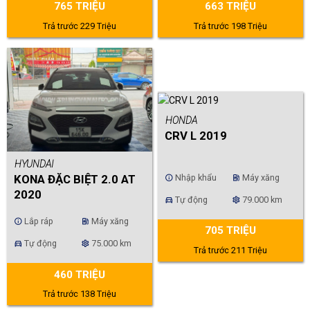
765 TRIỆU
663 TRIỆU
Trả trước 229 Triệu
Trả trước 198 Triệu
HONDA
CRV L 2019
HYUNDAI
Nhập khẩu
Máy xăng
KONA ĐẶC BIỆT 2.0 AT
info
ev_station
2020
Tự động
79.000 km
directions_car
settings
Lắp ráp
Máy xăng
info
ev_station
705 TRIỆU
Tự động
75.000 km
directions_car
settings
Trả trước 211 Triệu
460 TRIỆU
Trả trước 138 Triệu