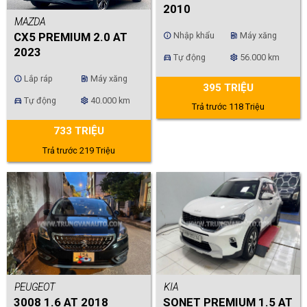
2010
MAZDA
Nhập khẩu
Máy xăng
CX5 PREMIUM 2.0 AT
info
ev_station
2023
Tự động
56.000 km
directions_car
settings
Lắp ráp
Máy xăng
info
ev_station
395 TRIỆU
Tự động
40.000 km
directions_car
settings
Trả trước 118 Triệu
733 TRIỆU
Trả trước 219 Triệu
PEUGEOT
KIA
3008 1.6 AT 2018
SONET PREMIUM 1.5 AT