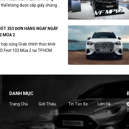
thể không được cấp giấy chứng...
HỐT 353 ĐƠN HÀNG NGAY NGÀY
2 MÙA 2
 hợp cùng Grab chính thức khởi
YD Fest 102 Mùa 2 tại TP.HCM.
DANH MỤC
Trang Chủ
Giới Thiệu
Tin Tức Xe
Liên Hệ
T