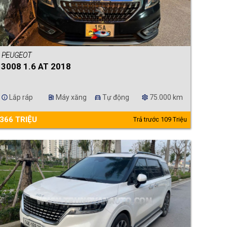
PEUGEOT
3008 1.6 AT 2018
Lắp ráp
Máy xăng
Tự động
75.000 km
info
ev_station
directions_car
settings
366 TRIỆU
Trả trước 109 Triệu