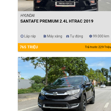
HYUNDAI
SANTAFE PREMIUM 2.4L HTRAC 2019
Lắp ráp
Máy xăng
Tự động
99.000 km
info
ev_station
directions_car
settings
765 TRIỆU
Trả trước 229 Triệ