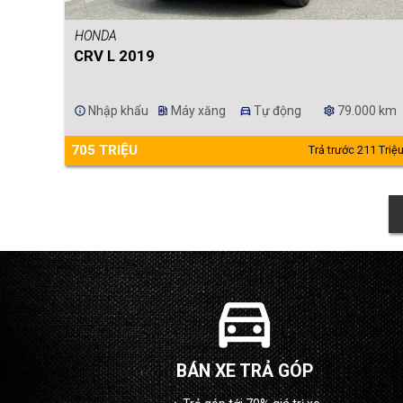
HONDA
CRV L 2019
Nhập khẩu
Máy xăng
Tự động
79.000 km
info
ev_station
directions_car
settings
705 TRIỆU
Trả trước 211 Triệ
directions_car
BÁN XE TRẢ GÓP