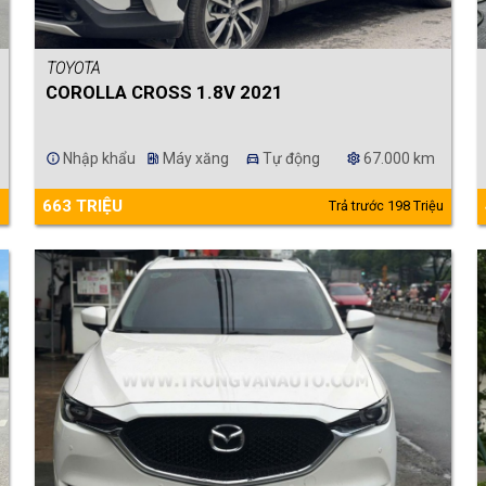
TOYOTA
COROLLA CROSS 1.8V 2021
Nhập khẩu
Máy xăng
Tự động
67.000 km
info
ev_station
directions_car
settings
663 TRIỆU
u
Trả trước 198 Triệu