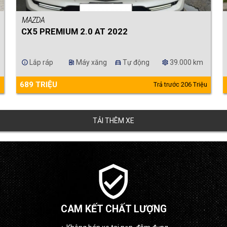
MAZDA
CX5 PREMIUM 2.0 AT 2022
Lắp ráp
Máy xăng
Tự động
39.000 km
info
ev_station
directions_car
settings
689 TRIỆU
u
Trả trước 206 Triệu
TẢI THÊM XE
verified_user
CAM KẾT CHẤT LƯỢNG