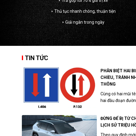
Trả góp tới 70% giá trị xe
arrow_right
Thủ tục nhanh chóng, thuận tiện
arrow_right
Giải ngân trong ngày
arrow_right
TIN TỨC
PHÂN BIỆT HAI B
CHIỀU, TRÁNH N
THÔNG
Cùng có hai mũi tê
hai đầu đoạn đường
ĐỪNG ĐỂ BỊ TỪ C
LỊCH SỬ TRIỆU HỒ
Theo quy định mới,