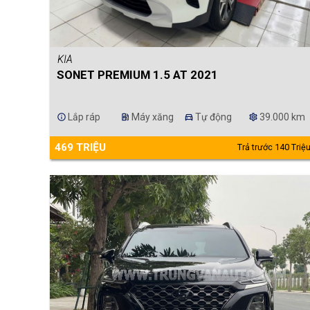
KIA
SONET PREMIUM 1.5 AT 2021
Lắp ráp
Máy xăng
Tự động
39.000 km
info
ev_station
directions_car
settings
469 TRIỆU
Trả trước 140 Triệ