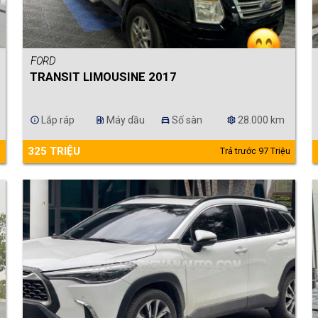
FORD
TRANSIT LIMOUSINE 2017
Lắp ráp
Máy dầu
Số sàn
28.000 km
info
ev_station
directions_car
settings
325 TRIỆU
u
Trả trước 97 Triệu