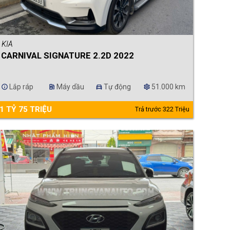
KIA
CARNIVAL SIGNATURE 2.2D 2022
Lắp ráp
Máy dầu
Tự động
51.000 km
info
ev_station
directions_car
settings
1 TỶ 75 TRIỆU
Trả trước 322 Triệu