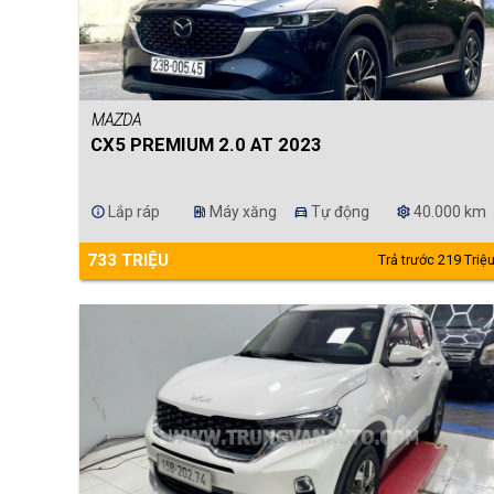
MAZDA
CX5 PREMIUM 2.0 AT 2023
Lắp ráp
Máy xăng
Tự động
40.000 km
info
ev_station
directions_car
settings
733 TRIỆU
Trả trước 219 Triệ