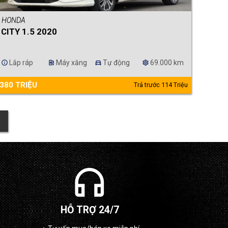
HONDA
CITY 1.5 2020
Lắp ráp
Máy xăng
Tự động
69.000 km
info
ev_station
directions_car
settings
380 TRIỆU
Trả trước 114 Triệu
headphones
HỖ TRỢ 24/7