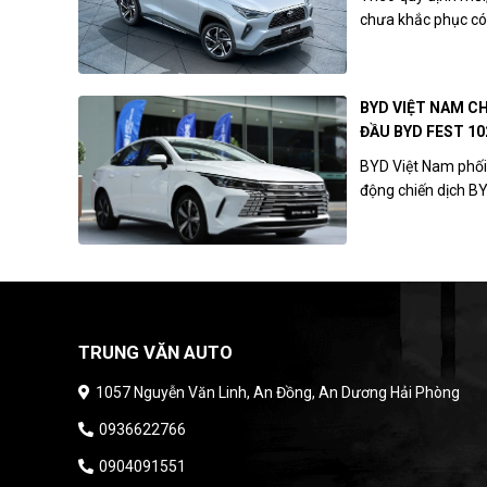
chưa khắc phục có 
BYD VIỆT NAM C
ĐẦU BYD FEST 10
BYD Việt Nam phối
động chiến dịch B
TRUNG VĂN AUTO
1057 Nguyễn Văn Linh, An Đồng, An Dương Hải Phòng
0936622766
0904091551