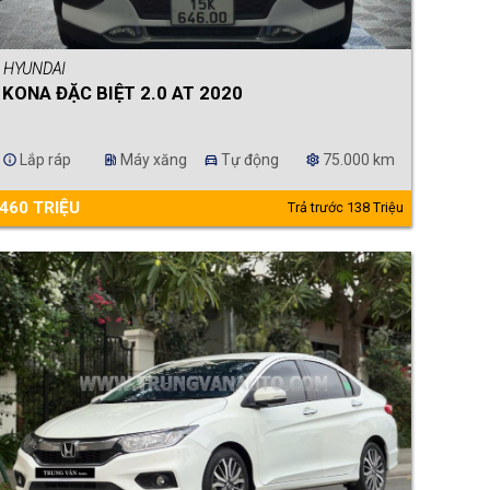
HYUNDAI
KONA ĐẶC BIỆT 2.0 AT 2020
Lắp ráp
Máy xăng
Tự động
75.000 km
info
ev_station
directions_car
settings
460 TRIỆU
Trả trước 138 Triệu