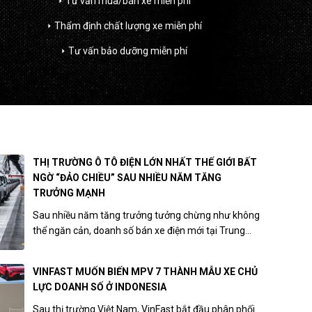
Tư vấn mua/bán xe miễn phí
arrow_right
Thẩm định chất lượng xe miễn phí
arrow_right
Tư vấn bảo dưỡng miễn phí
arrow_right
THỊ TRƯỜNG Ô TÔ ĐIỆN LỚN NHẤT THẾ GIỚI BẤT
NGỜ “ĐẢO CHIỀU” SAU NHIỀU NĂM TĂNG
TRƯỞNG MẠNH
Sau nhiều năm tăng trưởng tưởng chừng như không
thể ngăn cản, doanh số bán xe điện mới tại Trung...
VINFAST MUỐN BIẾN MPV 7 THÀNH MẪU XE CHỦ
LỰC DOANH SỐ Ở INDONESIA
Sau thị trường Việt Nam, VinFast bắt đầu phân phối