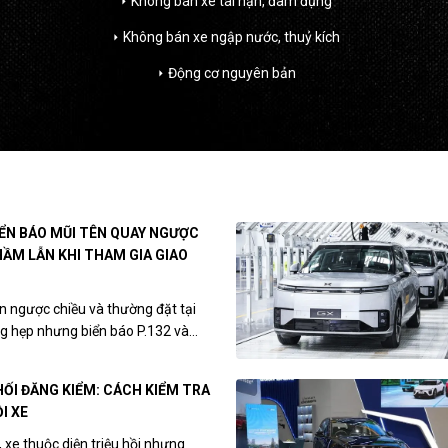
Không bán xe tai nạn, đâm đụng
arrow_right
Không bán xe ngập nước, thuỷ kích
arrow_right
Động cơ nguyên bản
arrow_right
IỂN BÁO MŨI TÊN QUAY NGƯỢC
HẦM LẪN KHI THAM GIA GIAO
n ngược chiều và thường đặt tại
 hẹp nhưng biển báo P.132 và...
HỐI ĐĂNG KIỂM: CÁCH KIỂM TRA
I XE
 xe thuộc diện triệu hồi nhưng