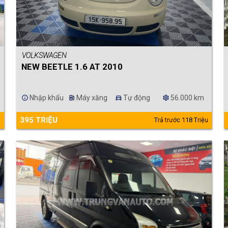
VOLKSWAGEN
NEW BEETLE 1.6 AT 2010
Nhập khẩu
Máy xăng
Tự động
56.000 km
info
ev_station
directions_car
settings
395 TRIỆU
u
Trả trước 118 Triệu