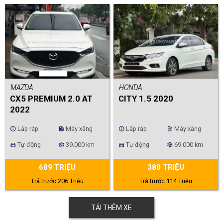
MAZDA
HONDA
CX5 PREMIUM 2.0 AT
CITY 1.5 2020
2022
Lắp ráp
Máy xăng
Lắp ráp
Máy xăng
info
ev_station
info
ev_station
Tự động
39.000 km
Tự động
69.000 km
directions_car
settings
directions_car
settings
689 TRIỆU
380 TRIỆU
Trả trước 206 Triệu
Trả trước 114 Triệu
TẢI THÊM XE