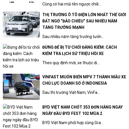
Cùng có hai mũi tên ngược chiề...
THỊ TRƯỜNG Ô TÔ ĐIỆN LỚN NHẤT THẾ GIỚI
BẤT NGỜ “ĐẢO CHIỀU” SAU NHIỀU NĂM
TĂNG TRƯỞNG MẠNH
Sau nhiều năm tăng trưởng tưởn...
ĐỪNG ĐỂ BỊ TỪ CHỐI ĐĂNG KIỂM: CÁCH
KIỂM TRA LỊCH SỬ TRIỆU HỒI XE
Theo quy định mới, xe thuộc di...
VINFAST MUỐN BIẾN MPV 7 THÀNH MẪU XE
CHỦ LỰC DOANH SỐ Ở INDONESIA
Sau thị trường Việt Nam, VinFa...
BYD VIỆT NAM CHỐT 353 ĐƠN HÀNG NGAY
NGÀY ĐẦU BYD FEST 102 MÙA 2
BYD Việt Nam phối hợp cùng Gra...