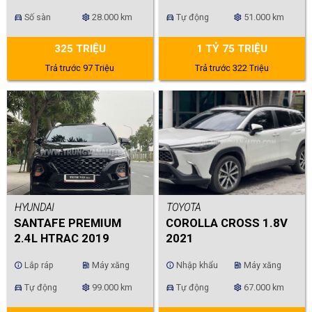
Số sàn
28.000 km
Tự động
51.000 km
directions_car
settings
directions_car
settings
325 TRIỆU
1 TỶ 75 TRIỆU
Trả trước 97 Triệu
Trả trước 322 Triệu
HYUNDAI
TOYOTA
SANTAFE PREMIUM
COROLLA CROSS 1.8V
2.4L HTRAC 2019
2021
Lắp ráp
Máy xăng
Nhập khẩu
Máy xăng
info
ev_station
info
ev_station
Tự động
99.000 km
Tự động
67.000 km
directions_car
settings
directions_car
settings