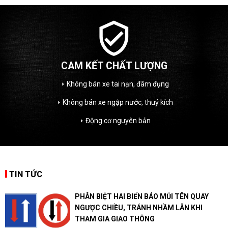
headphones
HỖ TRỢ 24/7
Tư vấn mua/bán xe miễn phí
arrow_right
Thẩm định chất lượng xe miễn phí
arrow_right
Tư vấn bảo dưỡng miễn phí
arrow_right
TIN TỨC
PHÂN BIỆT HAI BIỂN BÁO MŨI TÊN QUAY
NGƯỢC CHIỀU, TRÁNH NHẦM LẪN KHI
THAM GIA GIAO THÔNG