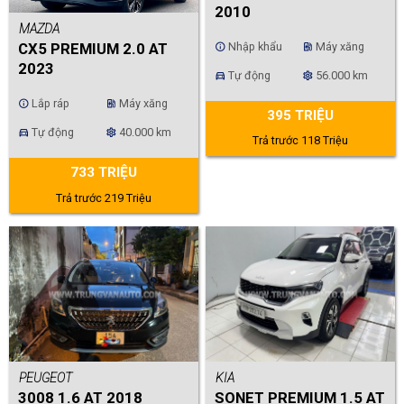
2010
MAZDA
Nhập khẩu
Máy xăng
CX5 PREMIUM 2.0 AT
info
ev_station
2023
Tự động
56.000 km
directions_car
settings
Lắp ráp
Máy xăng
info
ev_station
395 TRIỆU
Tự động
40.000 km
directions_car
settings
Trả trước 118 Triệu
733 TRIỆU
Trả trước 219 Triệu
PEUGEOT
KIA
3008 1.6 AT 2018
SONET PREMIUM 1.5 AT