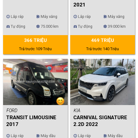
2021
Lắp ráp
Máy xăng
Lắp ráp
Máy xăng
info
ev_station
info
ev_station
Tự động
75.000 km
Tự động
39.000 km
directions_car
settings
directions_car
settings
366 TRIỆU
469 TRIỆU
Trả trước 109 Triệu
Trả trước 140 Triệu
FORD
KIA
TRANSIT LIMOUSINE
CARNIVAL SIGNATURE
2017
2.2D 2022
Lắp ráp
Máy dầu
Lắp ráp
Máy dầu
info
ev_station
info
ev_station