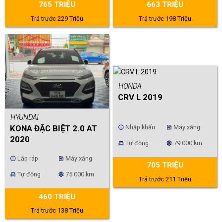
765 TRIỆU
663 TRIỆU
Trả trước 229 Triệu
Trả trước 198 Triệu
HONDA
CRV L 2019
HYUNDAI
Nhập khẩu
Máy xăng
KONA ĐẶC BIỆT 2.0 AT
info
ev_station
2020
Tự động
79.000 km
directions_car
settings
Lắp ráp
Máy xăng
info
ev_station
705 TRIỆU
Tự động
75.000 km
directions_car
settings
Trả trước 211 Triệu
460 TRIỆU
Trả trước 138 Triệu