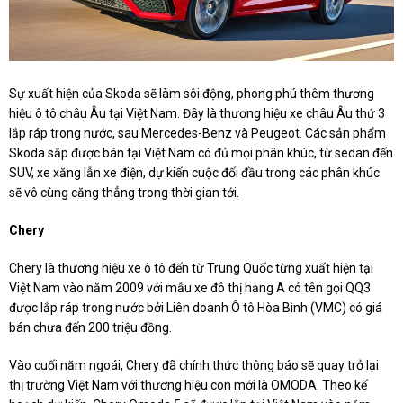
Sự xuất hiện của Skoda sẽ làm sôi động, phong phú thêm thương
hiệu ô tô châu Âu tại Việt Nam. Đây là thương hiệu xe châu Âu thứ 3
lắp ráp trong nước, sau Mercedes-Benz và Peugeot. Các sản phẩm
Skoda sắp được bán tại Việt Nam có đủ mọi phân khúc, từ sedan đến
SUV, xe xăng lẫn xe điện, dự kiến cuộc đối đầu trong các phân khúc
sẽ vô cùng căng thẳng trong thời gian tới.
Chery
Chery là thương hiệu xe ô tô đến từ Trung Quốc từng xuất hiện tại
Việt Nam vào năm 2009 với mẫu xe đô thị hạng A có tên gọi QQ3
được lắp ráp trong nước bởi Liên doanh Ô tô Hòa Bình (VMC) có giá
bán chưa đến 200 triệu đồng.
Vào cuối năm ngoái, Chery đã chính thức thông báo sẽ quay trở lại
thị trường Việt Nam với thương hiệu con mới là OMODA. Theo kế