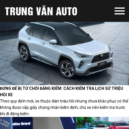
trang chủ
tin tức xe
thị trường ô tô
đánh giá xe
tư vấn ô tô
kinh nghiệm
tin salon
khám phá
ĐỪNG ĐỂ BỊ TỪ CHỐI ĐĂNG KIỂM: CÁCH KIỂM TRA LỊCH SỬ TRIỆU
HỒI XE
Theo quy định mới, xe thuộc diện triệu hồi nhưng chưa khắc phục có thể
không được cấp giấy chứng nhận kiểm định, chủ xe nên kiểm tra trước
khi đi đăng kiểm.