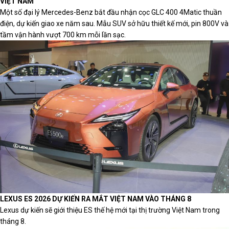
VIỆT NAM
Một số đại lý Mercedes-Benz bắt đầu nhận cọc GLC 400 4Matic thuần
điện, dự kiến giao xe năm sau. Mẫu SUV sở hữu thiết kế mới, pin 800V và
tầm vận hành vượt 700 km mỗi lần sạc.
LEXUS ES 2026 DỰ KIẾN RA MẮT VIỆT NAM VÀO THÁNG 8
Lexus dự kiến sẽ giới thiệu ES thế hệ mới tại thị trường Việt Nam trong
tháng 8.