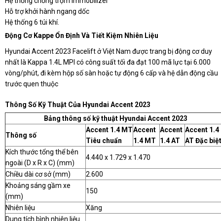
Hệ thống chống trộm Immobilizer
Hỗ trợ khởi hành ngang dốc
Hệ thống 6 túi khí.
Động Cơ Kappe Ổn Định Và Tiết Kiệm Nhiên Liệu
Hyundai Accent 2023 Facelift ở Việt Nam được trang bị động cơ duy
nhất là Kappa 1.4L MPI có công suất tối đa đạt 100 mã lực tại 6.000
vòng/phút, đi kèm hộp số sàn hoặc tự động 6 cấp và hệ dẫn động cầu
trước quen thuộc
Thông Số Kỹ Thuật Của Hyundai Accent 2023
Bảng thông số kỹ thuật Hyundai Accent 2023
Accent 1.4 MT
Accent
Accent
Accent 1.4
Thông số
Tiêu chuẩn
1.4 MT
1.4 AT
AT Đặc biệ
Kích thước tổng thể bên
4.440 x 1.729 x 1.470
ngoài (D x R x C) (mm)
Chiều dài cơ sở (mm)
2.600
Khoảng sáng gầm xe
150
(mm)
Nhiên liệu
Xăng
Dung tích bình nhiên liệu