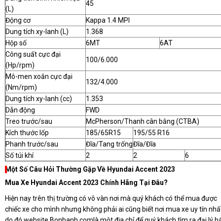
45
(L)
Động cơ
Kappa 1.4 MPI
Dung tích xy-lanh (L)
1.368
Hộp số
6MT
6AT
Công suất cực đại
100/6.000
(Hp/rpm)
Mô-men xoắn cực đại
132/4.000
(Nm/rpm)
Dung tích xy-lanh (cc)
1.353
Dẫn động
FWD
Treo trước/sau
McPherson/Thanh cân bằng (CTBA)
Kích thước lốp
185/65R15
195/55 R16
Phanh trước/sau
Đĩa/Tang trống
Đĩa/Đĩa
Số túi khí
2
2
6
Một Số Câu Hỏi Thường Gặp Về Hyundai Accent 2023
Mua Xe Hyundai Accent 2023 Chính Hãng Tại Đâu?
Hiện nay trên thị trường có vô vàn nơi mà quý khách có thể mua được
chiếc xe cho mình nhưng không phải ai cũng biết nơi mua xe uy tín nhấ
do đó website Bonbanh.comlà một địa chỉ để quý khách tìm ra đại lý b