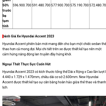
50%
596.900.700
591.480.700
577.900.700
575.190.700
572.480.7
trước
bạ
tạm
tính
Đánh Giá Xe Hyundai Accent 2023
Hyundai Accent phiên bản mới mang đến cho bạn một chiếc sedan th
thao hơn cả mong đợi. Mọi chi tiết trên xe được thiết kế tạo nên một
cảm hứng năng động lan truyền đầy hứng khởi.
Ngoại Thất Thực Sực Cuốn Hút
Hyundai Accent 2023 có kích thước tổng thể Dài x Rộng x Cao lần lượt 
4.440 x 1.729 x 1.470mm, chiều dài cơ sở 2.600mm. New Hyundai
Accent được thiết kế tạo sự cân bằng hoàn hảo giữa thể thao và thanh
lịch.