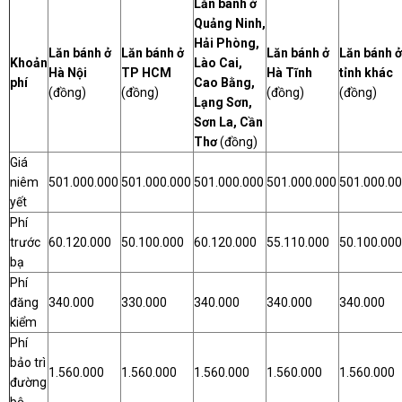
Lăn bánh ở
Quảng Ninh,
Hải Phòng,
Lăn bánh ở
Lăn bánh ở
Lăn bánh ở
Lăn bánh ở
Khoản
Lào Cai,
Hà Nội
TP HCM
Hà Tĩnh
tỉnh khác
phí
Cao Bằng,
(đồng)
(đồng)
(đồng)
(đồng)
Lạng Sơn,
Sơn La, Cần
Thơ
(đồng)
Giá
niêm
501.000.000
501.000.000
501.000.000
501.000.000
501.000.0
yết
Phí
trước
60.120.000
50.100.000
60.120.000
55.110.000
50.100.000
bạ
Phí
đăng
340.000
330.000
340.000
340.000
340.000
kiểm
Phí
bảo trì
1.560.000
1.560.000
1.560.000
1.560.000
1.560.000
đường
bộ