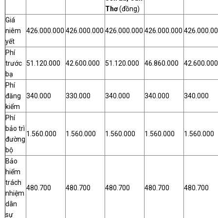
Thơ
(đồng)
Giá
niêm
426.000.000
426.000.000
426.000.000
426.000.000
426.000.0
yết
Phí
trước
51.120.000
42.600.000
51.120.000
46.860.000
42.600.000
bạ
Phí
đăng
340.000
330.000
340.000
340.000
340.000
kiểm
Phí
bảo trì
1.560.000
1.560.000
1.560.000
1.560.000
1.560.000
đường
bộ
Bảo
hiểm
trách
480.700
480.700
480.700
480.700
480.700
nhiệm
dân
sự