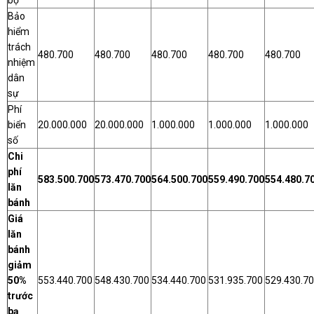
Bảo
hiểm
trách
480.700
480.700
480.700
480.700
480.700
nhiệm
dân
sự
Phí
biển
20.000.000
20.000.000
1.000.000
1.000.000
1.000.000
số
Chi
phí
583.500.700
573.470.700
564.500.700
559.490.700
554.480.7
lăn
bánh
Giá
lăn
bánh
giảm
50%
553.440.700
548.430.700
534.440.700
531.935.700
529.430.7
trước
bạ