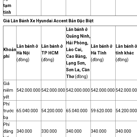
tạm
tính
Giá Lăn Bánh Xe Hyundai Accent Bản Đặc Biệt
Lăn bánh ở
Quảng Ninh,
Hải Phòng,
Lăn bánh ở
Lăn bánh ở
Lăn bánh ở
Lăn bánh ở
Khoản
Lào Cai,
Hà Nội
TP HCM
Hà Tĩnh
tỉnh khác
phí
Cao Bằng,
(đồng)
(đồng)
(đồng)
(đồng)
Lạng Sơn,
Sơn La, Cần
Thơ
(đồng)
Giá
niêm
542.000.000
542.000.000
542.000.000
542.000.000
542.000.0
yết
Phí
trước
65.040.000
54.200.000
65.040.000
59.620.000
54.200.000
bạ
Phí
đăng
340.000
330.000
340.000
340.000
340.000