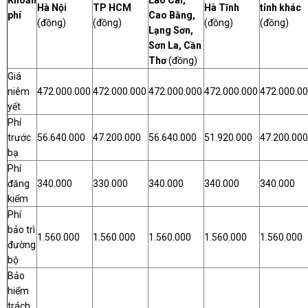
Hà Nội
TP HCM
Hà Tĩnh
tỉnh khác
phí
Cao Bằng,
(đồng)
(đồng)
(đồng)
(đồng)
Lạng Sơn,
Sơn La, Cần
Thơ
(đồng)
Giá
niêm
472.000.000
472.000.000
472.000.000
472.000.000
472.000.0
yết
Phí
trước
56.640.000
47.200.000
56.640.000
51.920.000
47.200.000
bạ
Phí
đăng
340.000
330.000
340.000
340.000
340.000
kiểm
Phí
bảo trì
1.560.000
1.560.000
1.560.000
1.560.000
1.560.000
đường
bộ
Bảo
hiểm
trách