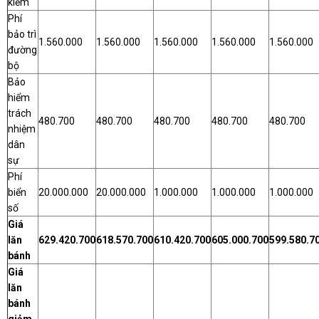
kiểm
Phí
bảo trì
1.560.000
1.560.000
1.560.000
1.560.000
1.560.000
đường
bộ
Bảo
hiểm
trách
480.700
480.700
480.700
480.700
480.700
nhiệm
dân
sự
Phí
biển
20.000.000
20.000.000
1.000.000
1.000.000
1.000.000
số
Giá
lăn
629.420.700
618.570.700
610.420.700
605.000.700
599.580.7
bánh
Giá
lăn
bánh
giảm