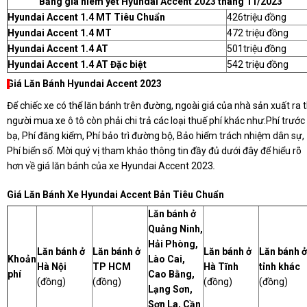
Bảng giá niêm yết Hyundai Accent 2023 tháng 11/2023
Hyundai Accent 1.4 MT Tiêu Chuẩn
426triệu đồng
Hyundai Accent 1.4 MT
472 triệu đồng
Hyundai Accent 1.4 AT
501triệu đồng
Hyundai Accent 1.4 AT Đặc biệt
542 triệu đồng
Giá Lăn Bánh Hyundai Accent 2023
Để chiếc xe có thể lăn bánh trên đường, ngoài giá của nhà sản xuất ra t
người mua xe ô tô còn phải chi trả các loại thuế phí khác như:Phí trước
bạ, Phí đăng kiểm, Phí bảo trì đường bộ, Bảo hiểm trách nhiệm dân sự,
Phí biển số. Mời quý vị tham khảo thông tin đầy đủ dưới đây để hiểu rõ
hơn về giá lăn bánh của xe Hyundai Accent 2023
.
Giá Lăn Bánh Xe Hyundai Accent Bản Tiêu Chuẩn
Lăn bánh ở
Quảng Ninh,
Hải Phòng,
Lăn bánh ở
Lăn bánh ở
Lăn bánh ở
Lăn bánh ở
Khoản
Lào Cai,
Hà Nội
TP HCM
Hà Tĩnh
tỉnh khác
phí
Cao Bằng,
(đồng)
(đồng)
(đồng)
(đồng)
Lạng Sơn,
Sơn La, Cần