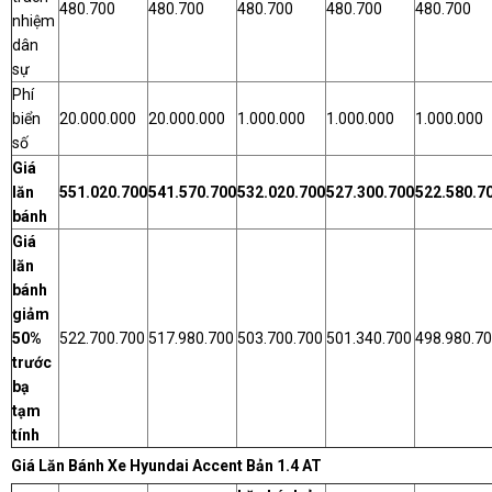
480.700
480.700
480.700
480.700
480.700
nhiệm
dân
sự
Phí
biển
20.000.000
20.000.000
1.000.000
1.000.000
1.000.000
số
Giá
lăn
551.020.700
541.570.700
532.020.700
527.300.700
522.580.7
bánh
Giá
lăn
bánh
giảm
50%
522.700.700
517.980.700
503.700.700
501.340.700
498.980.7
trước
bạ
tạm
tính
Giá Lăn Bánh Xe Hyundai Accent Bản 1.4 AT