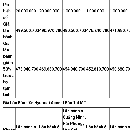
Phí
biển
20.000.000
20.000.000
1.000.000
1.000.000
1.000.000
số
Giá
lăn
499.500.700
490.970.700
480.500.700
476.240.700
471.980.7
bánh
Giá
lăn
bánh
giảm
50%
473.940.700
469.680.700
454.940.700
452.810.700
450.680.7
trước
bạ
tạm
tính
Giá Lăn Bánh Xe Hyundai Accent Bản 1.4 MT
Lăn bánh ở
Quảng Ninh,
Hải Phòng,
Lăn bánh ở
Lăn bánh ở
Lăn bánh ở
Lăn bánh ở
Khoản
Lào Cai,