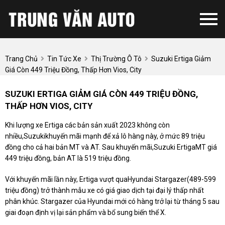
Trang Chủ
Tin Tức Xe
Thị Trường Ô Tô
Suzuki Ertiga Giảm
Giá Còn 449 Triệu Đồng, Thấp Hơn Vios, City
SUZUKI ERTIGA GIẢM GIÁ CÒN 449 TRIỆU ĐỒNG,
THẤP HƠN VIOS, CITY
Khi lượng xe Ertiga các bản sản xuất 2023 không còn
nhiều,Suzukikhuyến mãi mạnh để xả lô hàng này, ở mức 89 triệu
đồng cho cả hai bản MT và AT. Sau khuyến mãi,Suzuki ErtigaMT giá
449 triệu đồng, bản AT là 519 triệu đồng.
Với khuyến mãi lần này, Ertiga vượt quaHyundai Stargazer(489-599
triệu đồng) trở thành mẫu xe có giá giao dịch tại đại lý thấp nhất
phân khúc. Stargazer của Hyundai mới có hàng trở lại từ tháng 5 sau
giai đoạn định vị lại sản phẩm và bổ sung biến thể X.