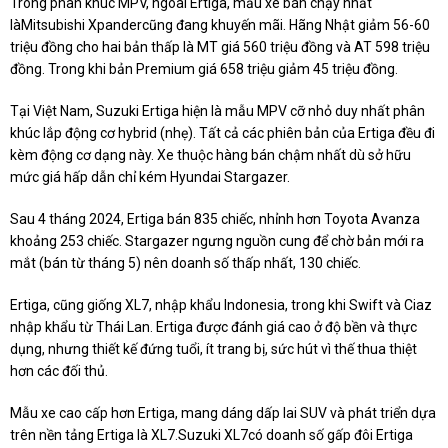
Trong phân khúc MPV, ngoài Ertiga, mẫu xe bán chạy nhất
làMitsubishi Xpandercũng đang khuyến mãi. Hãng Nhật giảm 56-60
triệu đồng cho hai bản thấp là MT giá 560 triệu đồng và AT 598 triệu
đồng. Trong khi bản Premium giá 658 triệu giảm 45 triệu đồng.
Tại Việt Nam, Suzuki Ertiga hiện là mẫu MPV cỡ nhỏ duy nhất phân
khúc lắp động cơ hybrid (nhẹ). Tất cả các phiên bản của Ertiga đều đi
kèm động cơ dạng này. Xe thuộc hàng bán chậm nhất dù sở hữu
mức giá hấp dẫn chỉ kém Hyundai Stargazer.
Sau 4 tháng 2024, Ertiga bán 835 chiếc, nhỉnh hơn Toyota Avanza
khoảng 253 chiếc. Stargazer ngưng nguồn cung để chờ bản mới ra
mắt (bán từ tháng 5) nên doanh số thấp nhất, 130 chiếc.
Ertiga, cũng giống XL7, nhập khẩu Indonesia, trong khi Swift và Ciaz
nhập khẩu từ Thái Lan. Ertiga được đánh giá cao ở độ bền và thực
dụng, nhưng thiết kế đứng tuổi, ít trang bị, sức hút vì thế thua thiệt
hơn các đối thủ.
Mẫu xe cao cấp hơn Ertiga, mang dáng dấp lai SUV và phát triển dựa
trên nền tảng Ertiga là XL7.Suzuki XL7có doanh số gấp đôi Ertiga