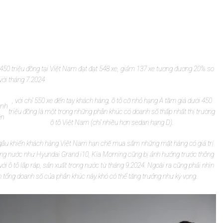
450 triệu đồng tại Việt Nam đạt đạt 548 xe, giảm 137 xe tương đương 20% so
với tháng 7.2024
, với chỉ 550 xe đến tay khách hàng, ô tô cỡ nhỏ hạng A tầm giá dưới 450
nh
triệu đồng là một trong những phân khúc có doanh số thấp nhất thị trường
ên
ô tô Việt Nam (chỉ nhiều hơn sedan hạng D).
gâu khiến khách hàng Việt Nam hạn chế mua sắm những mặt hàng có giá trị
rong nước như Hyundai Grand i10, Kia Morning cũng bị ảnh hưởng trước thông
ới ô tô lắp ráp, sản xuất trong nước từ tháng 9.2024. Ngoài ra cũng phải nhìn
n tổng doanh số của phân khúc này khó có thể tăng trưởng như kỳ vọng.