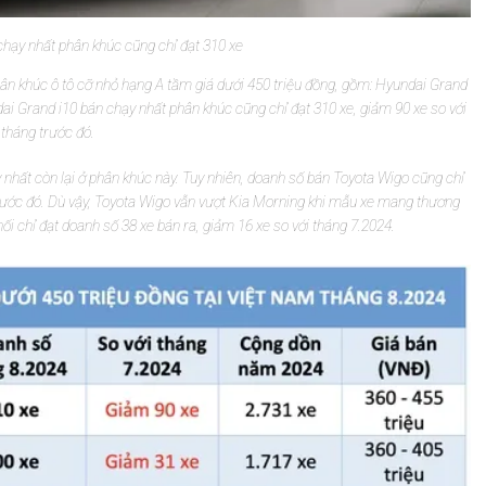
hạy nhất phân khúc cũng chỉ đạt 310 xe
n khúc ô tô cỡ nhỏ hạng A tầm giá dưới 450 triệu đồng, gồm: Hyundai Grand
ai Grand i10 bán chạy nhất phân khúc cũng chỉ đạt 310 xe, giảm 90 xe so với
tháng trước đó.
y nhất còn lại ở phân khúc này. Tuy nhiên, doanh số bán Toyota Wigo cũng chỉ
 trước đó. Dù vậy, Toyota Wigo vẫn vượt Kia Morning khi mẫu xe mang thương
 chỉ đạt doanh số 38 xe bán ra, giảm 16 xe so với tháng 7.2024.