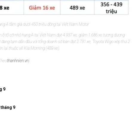
ng A tầm giá dưới 450 triệu đồng tại Việt Nam Motor
ô tô cỡ nhỏ hạng A tại Việt Nam đạt 4.937 xe, giảm 1.686 xe tương đương
 đang tạm dẫn đầu với tổng doanh số bán đạt 2.731 xe, Toyota Wigo xếp thứ 2
còn lại thuộc về Kia Morning (489 xe).
Theo
thanhnien.vn
)
g 9
 tháng 9