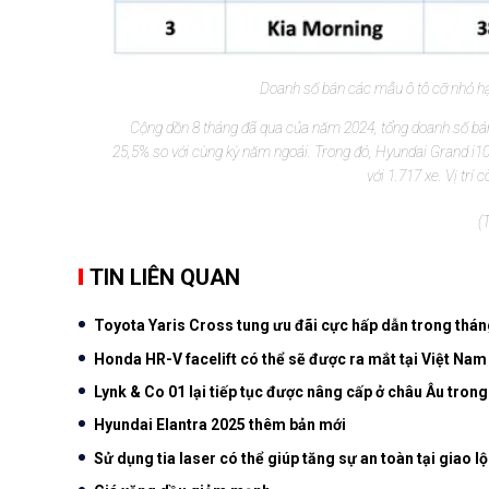
Doanh số bán các mẫu ô tô cỡ nhỏ hạ
Cộng dồn 8 tháng đã qua của năm 2024, tổng doanh số bán 
25,5% so với cùng kỳ năm ngoái. Trong đó, Hyundai Grand i10
với 1.717 xe. Vị trí 
(
TIN LIÊN QUAN
Toyota Yaris Cross tung ưu đãi cực hấp dẫn trong thán
Honda HR-V facelift có thể sẽ được ra mắt tại Việt Nam
Lynk & Co 01 lại tiếp tục được nâng cấp ở châu Âu trong
Hyundai Elantra 2025 thêm bản mới
Sử dụng tia laser có thể giúp tăng sự an toàn tại giao lộ