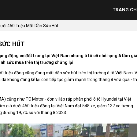
TRANG CH
ưới 450 Triệu Mất Dần Sức Hút
 SỨC HÚT
dụng động cơ đốt trong tại Việt Nam nhưng ô tô cỡ nhỏ hạng A tầm gi
nh sức mua trên thị trường chững lại.
0 triệu đồng cũng đang mất dần sức hút trên thị trường ô tô Việt Nam. V
ã không đáng kể lại còn tiếp tục giảm mạnh trong tháng 8 vừa qua - th
A) cũng như TC Motor - đơn vị lắp ráp phân phối ô tô Hyundai tại Việt
m giá dưới 450 triệu đồng tại Việt Nam đạt 548 xe, giảm 137 xe tương
g đương 19,7% so với tháng 8.2023.