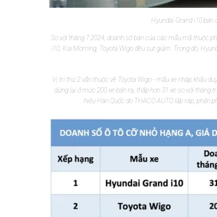
Hyundai Grand i10 bán c
So với tháng 7.2024, doanh số bán của các mẫu mã thuộc phâ
i10, Kia Morning, Toyota Wigo đều sụt giảm. Trong đó, Hyund
Vị trí thứ 2 vẫn thuộc về Toyota Wigo - mẫu xe nhập khẩu du
dừng lại ở mức 200 xe bán ra, thấp hơn 31 xe so với tháng
hiệu Hàn Quốc do THACO AUTO lắp ráp, phân phối