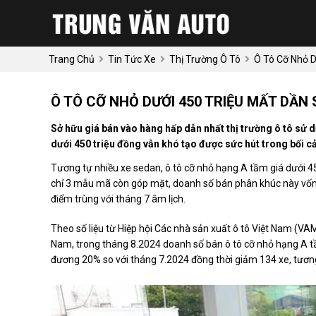
Trang Chủ
Tin Tức Xe
Thị Trường Ô Tô
Ô Tô Cỡ Nhỏ D
Ô TÔ CỠ NHỎ DƯỚI 450 TRIỆU MẤT DẦN
Sở hữu giá bán vào hàng hấp dẫn nhất thị trường ô tô sử 
dưới 450 triệu đồng vẫn khó tạo được sức hút trong bối cả
Tương tự nhiều xe sedan, ô tô cỡ nhỏ hạng A tầm giá dưới 45
chỉ 3 mẫu mã còn góp mặt, doanh số bán phân khúc này vốn đ
điểm trùng với tháng 7 âm lịch.
Theo số liệu từ Hiệp hội Các nhà sản xuất ô tô Việt Nam (VAM
Nam, trong tháng 8.2024 doanh số bán ô tô cỡ nhỏ hạng A tầ
đương 20% so với tháng 7.2024 đồng thời giảm 134 xe, tươn