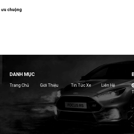
c ưu chuộng
DANH MỤC
Trang Chủ
Giới Thiệu
Tin Tức Xe
Liên Hệ
T