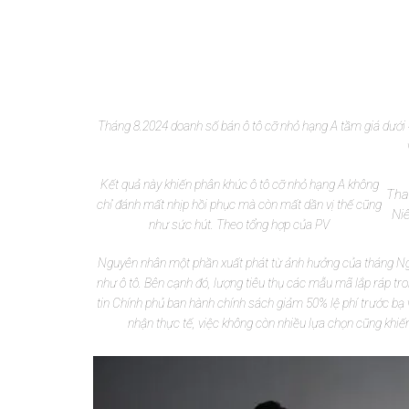
Tháng 8.2024 doanh số bán ô tô cỡ nhỏ hạng A tầm giá dưới 
Kết quả này khiến phân khúc ô tô cỡ nhỏ hạng A không
Tha
chỉ đánh mất nhịp hồi phục mà còn mất dần vị thế cũng
Ni
như sức hút. Theo tổng hợp của PV
Nguyên nhân một phần xuất phát từ ảnh hưởng của tháng N
như ô tô. Bên cạnh đó, lượng tiêu thụ các mẫu mã lắp ráp t
tin Chính phủ ban hành chính sách giảm 50% lệ phí trước bạ v
nhận thực tế, việc không còn nhiều lựa chọn cũng khiế