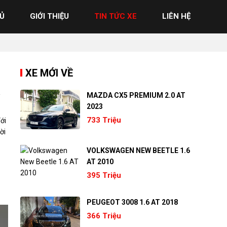
Ủ
GIỚI THIỆU
TIN TỨC XE
LIÊN HỆ
XE MỚI VỀ
á
MAZDA CX5 PREMIUM 2.0 AT
2023
733 Triệu
ới
ời
VOLKSWAGEN NEW BEETLE 1.6
AT 2010
395 Triệu
PEUGEOT 3008 1.6 AT 2018
366 Triệu