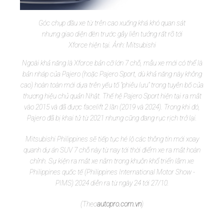
Góc chụp đầu xe từ trên cao xuống khá khó quan sát
nhưng giao diện đèn trước gây liên tưởng rất rõ tới
Xforce hiện tại. Ảnh: Mitsubishi
Ngoài khả năng là Xforce bản cỡ lớn 7 chỗ, mẫu xe mới có thể là
bản nháp của Pajero (hoặc Pajero Sport, dù khả năng này không
cao) hoàn toàn mới dựa trên yếu tố "phiêu lưu" trong tuyên bố của
thương hiệu chủ quản Nhật. Thế hệ Pajero Sport hiện tại ra mắt
vào 2015 và đã được facelift 2 lần (2019 và 2024). Trong khi đó,
Pajero đã bị khai tử từ 2021 nhưng cũng đang rục rịch trở lại.
Mitsubishi Philippines sẽ tiếp tục hé lộ các thông tin mới xoay
quanh dự án SUV 7 chỗ này từ nay tới thời điểm xe ra mắt hoàn
chỉnh. Sự kiện ra mắt xe nằm trong khuôn khổ triển lãm xe
Philippines quốc tế (Philippines International Motor Show -
PIMS) 2024 diễn ra từ ngày 24 tới 27/10.
(Theo
autopro.com.vn
)