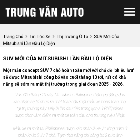
Trang Chủ
Tin Tức Xe
Thị Trường Ô Tô
SUV Mới Của
Mitsubishi Lần Đầu Lộ Diện
SUV MỚI CỦA MITSUBISHI LẦN ĐẦU LỘ DIỆN
Một mẫu concept SUV 7 chỗ hoàn toàn mới với chủ đề 'phiêu lưu'
sẽ được Mitsubishi công bố vào cuối tháng 10 tới, rất có khả
năng sẽ sớm ra mắt thị trường trong giai đoạn 2025 - 2026.
Vào đầu tháng 10 này, Mitsubishi Philippines bất ngờ đăng đàn
xác nhận sẽ tổ chức ra mắt toàn cầu một mẫu xe hoàn toàn mới
tại thị trường này. Đây là lần đầu tiên trong lịch sử Philippines
được chọn làm điểm ra mắt xe toàn cầu cho thương hiệu Nhật.
Mẫu xe ra mắt tại Philippines được xác nhận là xe ý tưởng nằm ở
phân khúc SUV 7 chỗ. Tạm thời hãng chỉ công bố 2 bức ảnh