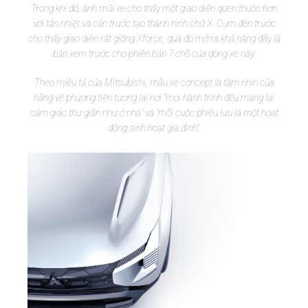
Trong khi đó, ảnh mũi xe cho thấy một giao diện quen thuộc hơn
với tản nhiệt và cản trước tạo thành hình chữ X. Cụm đèn trước
cho thấy giao diện rất giống Xforce, qua đó mở ra khả năng đây là
bản xem trước cho phiên bản 7 chỗ của dòng xe này.
Theo miêu tả của Mitsubishi, mẫu xe concept là tầm nhìn của
hãng về phương tiện tương lai nơi "mọi hành trình đều mang lại
cảm giác thư giãn như ở nhà" và "mỗi cuộc phiêu lưu là một hoạt
động sinh hoạt gia đình".