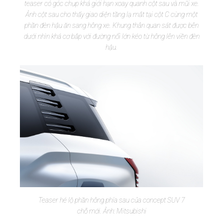
teaser có góc chụp khá giới hạn xoay quanh cột sau và mũi xe.
Ảnh cột sau cho thấy giao diện tầng lạ mắt tại cột C cùng một
phần đèn hậu ăn sang hông xe. Khung thân quan sát được bên
dưới nhìn khá cơ bắp với đường nổi lớn kéo từ hông lên viền đèn
hậu.
Teaser hé lộ phần hông phía sau của concept SUV 7
chỗ mới. Ảnh: Mitsubishi