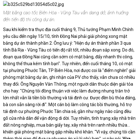
Mặt bằng cao tốc Biên Hòa - Vũng Tàu vẫn dang dở, ảnh hưởng
đến tiến độ thi công dự án.
Sau khi kiểm tra thực địa cuối tháng 9, Thủ tướng Phạm Minh Chính
yêu cầu đến ngày 15/10, tỉnh Đồng Nai phải giải phóng xong mặt
bằng dự án thành phần 2. Ông lưu ý: "Hiện dự án thành phần 3 qua
tỉnh Bà Rịa - Vũng Tàu có tiến độ rất tốt, nhiều đoạn sắp xong. Do đó,
đoạn qua Đồng Nai cũng cần sớm có mặt bằng, đẩy nhanh thi công,
không thể thua kém tỉnh bạn". Tuy nhiên, đến cuối tháng 10, có mặt
tại phường Phước Tân, TP Biên Hòa, nơi được coi là "điểm nghẽn" giải
phóng mặt bằng dự án, ghi nhận của PV cho thấy, vẫn chưa có nhiều
thay đổi. Ông Nguyễn Văn Thông, một người dân thuộc diện giải tỏa
cho hay: "Chúng tôi đồng thuận với việc làm đường nhưng trăn trở
lớn nhất vẫn là tiền bồi thường và tái định cư. Được đền bù thỏa đáng,
bà con sẵn sàng rời đi". Một cán bộ làm công tác bồi thường, hỗ trợ
tái định cư phường Phước Tân chia sẻ, gần như ngày nào cũng đều
gõ cửa nhà dân để vận động di dời. Tuy nhiên, tình trạng xây nhà trên
đất nông nghiệp, mua bán giấy tay, xây nhà trên ranh nhiều thửa…
khiến giải phóng mặt bằng gặp nhiều khó khăn. "Vì vậy, chúng tôi cần
thêm thời gian để đưa ra phương án xử lý phù hợp", vị này nói.
Vừa