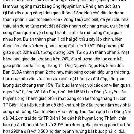
làm vừa ngóng mặt bằng
Ông Nguyễn Linh, Phó giám đốc Ban
QLDA xây dựng công trình giao thông Đồng Nai (chủ đầu tư dự án
thành phần 1 cao tốc Biên Hòa - Vũng Tàu) cho biết, đã yêu cầu nhà
thầu tận dụng từng mét đất để đẩy nhanh các hạng mục, ưu tiên thi
công đoạn qua huyện Long Thành trước do mặt bằng được giao
nhiều hơn. Dự án thành phần 1 có hai gói thầu xây lắp chính, hiện
đang làm cầu và đường, sản lượng đạt trên 10,5%. Địa phương đã
giao được 82ha đất, tương đương 60%. Tại dự án thành phần 2, mặt
bằng bàn giao đạt khoảng trên 74%, địa phương tiếp tục cam kết
giao phần còn lại trong tháng 11. Ông Nguyễn Ngọc Hà, Giám đốc
Ban QLDA thành phần 2 cho hay, mặt bằng cơ bản đáp ứng thi công.
Các nhà thầu vẫn vừa làm vừa chờ mặt bằng và đất đắp, tổng sản
lượng đạt khoảng trên 15%. Tại buổi làm việc với các đơn vị liên quan
ngày 25/10, ông Võ Tấn Đức, Chủ tịch UBND tỉnh Đồng Nai yêu cầu
huyện Long Thành giao phần mặt bằng còn lại trong tháng 11, còn
TP Biên Hòa tiếp tục tháo gỡ khó khăn, phấn đấu trong năm nay phải
xong mặt bằng. Cao tốc Biên Hòa - Vũng Tàu đoạn qua tỉnh Đồng Nai
dài 34,2km trải dài từ TP Biên Hòa đến hết huyện Long Thành, chia
làm dự án thành phần 1 và 2. Để làm đường, địa phương phải thu hồi
hơn 290ha đất với 3.500 hộ dân bị ảnh hưởng bắt buộc phải di dời.