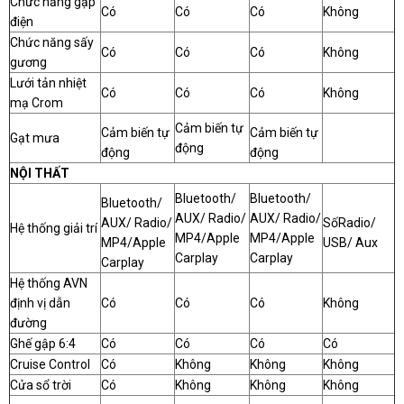
Chức năng gập
Có
Có
Có
Không
điện
Chức năng sấy
Có
Có
Có
Không
gương
Lưới tản nhiệt
Có
Có
Có
Không
mạ Crom
Cảm biến tự
Cảm biến tự
Cảm biến tự
Gạt mưa
động
động
động
NỘI THẤT
Bluetooth/
Bluetooth/
Bluetooth/
AUX/ Radio/
AUX/ Radio/
AUX/ Radio/
SốRadio/
Hệ thống giải trí
MP4/Apple
MP4/Apple
MP4/Apple
USB/ Aux
Carplay
Carplay
Carplay
Hệ thống AVN
định vị dẫn
Có
Có
Có
Không
đường
Ghế gập 6:4
Có
Có
Có
Có
Cruise Control
Có
Không
Không
Không
Cửa sổ trời
Có
Không
Không
Không