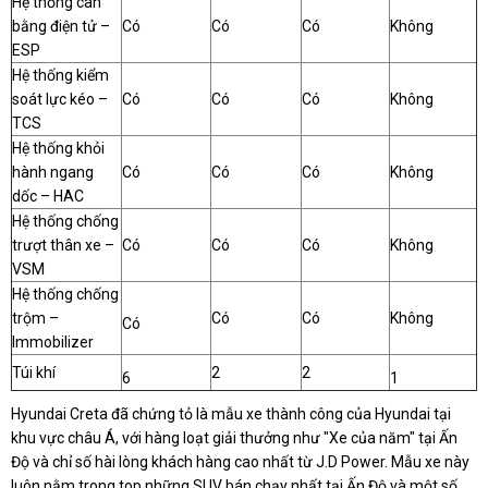
Hệ thống cân
bằng điện tử –
Có
Có
Có
Không
ESP
Hệ thống kiểm
soát lực kéo –
Có
Có
Có
Không
TCS
Hệ thống khỏi
hành ngang
Có
Có
Có
Không
dốc – HAC
Hệ thống chống
trượt thân xe –
Có
Có
Có
Không
VSM
Hệ thống chống
trộm –
Có
Có
Không
Có
Immobilizer
Túi khí
2
2
6
1
Hyundai Creta đã chứng tỏ là mẫu xe thành công của Hyundai tại
khu vực châu Á, với hàng loạt giải thưởng như "Xe của năm" tại Ấn
Độ và chỉ số hài lòng khách hàng cao nhất từ J.D Power. Mẫu xe này
luôn nằm trong top những SUV bán chạy nhất tại Ấn Độ và một số