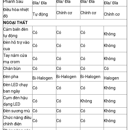
Phanh Sau
Đĩa/ Đĩa
Đĩa/ Đĩa
Đĩa/ Đĩa
Đĩa/ Đĩa
Điều hòa nhiệt
Chỉnh cơ
Chỉnh cơ
Tự động
Chỉnh cơ
độ
NGOẠI THẤT
Cảm biến đèn
Có
Có
Có
Không
tự động
Đèn hỗ trợ vào
Có
Có
Có
Không
cua
Tay nắm cửa
Có
Có
Có
Không
mạ crom
Chắn bùn
Có
Có
Có
Có
Đèn pha
Bi-Halogen
Bi-Halogen
Bi-Halogen
Halogen
Đèn LED chạy
Có
Có
Có
Không
ban ngày
Cụm đèn hậu
Có
Có
Không
Không
dạng LED
Đèn sương mù
Có
Có
Có
Không
Chức năng điều
Có
Có
Có
Không
chỉnh điện