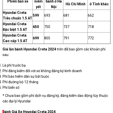
Phiên bản xe
niêm
bánh ở Hà
Hồ Chí Minh
ở Tỉnh khác
yết
Nội
Hyundai Creta
599
693
681
662
Tiêu chuẩn 1.5 AT
Hyundai Creta
650
750
737
718
Đặc biệt 1.5 AT
Hyundai Creta
699
805
791
772
Cao cấp 1.5 AT
Giá lăn bánh Hyundai Creta 2024
trên đã bao gồm các khoản phí
sau:
Lệ phí trước bạ
Phí đăng kiểm đối với xe không đăng ký kinh doanh
Phí bảo hiểm dân sự bắt buộc
Phí đường bộ 12 tháng
Phí biển số
* Chưa bao gồm phí dịch vụ đăng ký, đăng kiểm dao động tùy thuộc
các đại lý Hyundai
Đánh Giá Xe Hyundai Creta 2024