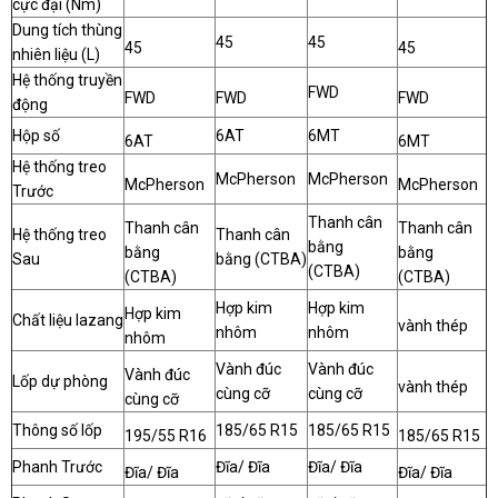
cực đại (Nm)
Dung tích thùng
45
45
45
45
nhiên liệu (L)
Hệ thống truyền
FWD
FWD
FWD
FWD
động
Hộp số
6AT
6MT
6AT
6MT
Hệ thống treo
McPherson
McPherson
McPherson
McPherson
Trước
Thanh cân
Thanh cân
Thanh cân
Hệ thống treo
Thanh cân
bằng
bằng
bằng
Sau
bằng (CTBA)
(CTBA)
(CTBA)
(CTBA)
Hợp kim
Hợp kim
Hợp kim
Chất liệu lazang
vành thép
nhôm
nhôm
nhôm
Vành đúc
Vành đúc
Vành đúc
Lốp dự phòng
vành thép
cùng cỡ
cùng cỡ
cùng cỡ
Thông số lốp
185/65 R15
185/65 R15
195/55 R16
185/65 R15
Phanh Trước
Đĩa/ Đĩa
Đĩa/ Đĩa
Đĩa/ Đĩa
Đĩa/ Đĩa