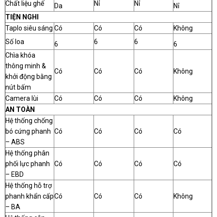
Chất liệu ghế
Nỉ
Nỉ
Da
Nỉ
TIỆN NGHI
Taplo siêu sáng
Có
Có
Có
Không
Số loa
6
6
6
6
Chìa khóa
thông minh &
Có
Có
Có
Không
khởi động bằng
nút bấm
Camera lùi
Có
Có
Có
Không
AN TOÀN
Hệ thống chống
bó cứng phanh
Có
Có
Có
Có
– ABS
Hệ thống phân
phối lực phanh
Có
Có
Có
Có
– EBD
Hệ thống hỗ trợ
phanh khẩn cấp
Có
Có
Có
Không
– BA