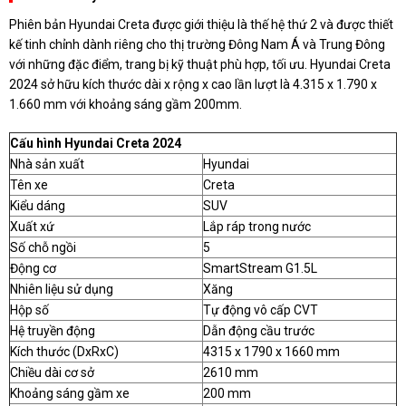
Phiên bản Hyundai Creta được giới thiệu là thế hệ thứ 2 và được thiết
kế tinh chỉnh dành riêng cho thị trường Đông Nam Á và Trung Đông
với những đặc điểm, trang bị kỹ thuật phù hợp, tối ưu. Hyundai Creta
2024 sở hữu kích thước dài x rộng x cao lần lượt là 4.315 x 1.790 x
1.660 mm với khoảng sáng gầm 200mm.
Cấu hình Hyundai Creta 2024
Nhà sản xuất
Hyundai
Tên xe
Creta
Kiểu dáng
SUV
Xuất xứ
Lắp ráp trong nước
Số chỗ ngồi
5
Động cơ
SmartStream G1.5L
Nhiên liệu sử dụng
Xăng
Hộp số
Tự động vô cấp CVT
Hệ truyền động
Dẫn động cầu trước
Kích thước (DxRxC)
4315 x 1790 x 1660 mm
Chiều dài cơ sở
2610 mm
Khoảng sáng gầm xe
200 mm