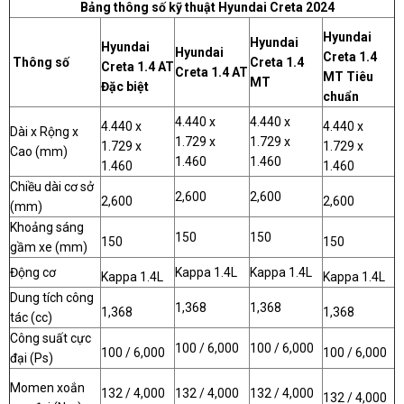
Bảng thông số kỹ thuật Hyundai Creta 2024
Hyundai
Hyundai
Hyundai
Hyundai
Creta 1.4
Thông số
Creta 1.4
Creta 1.4 AT
Creta
1.4 AT
MT Tiêu
MT
Đặc biệt
chuẩn
4.440 x
4.440 x
4.440 x
4.440 x
Dài x Rộng x
1.729 x
1.729 x
1.729 x
1.729 x
Cao (mm)
1.460
1.460
1.460
1.460
Chiều dài cơ sở
2,600
2,600
2,600
2,600
(mm)
Khoảng sáng
150
150
150
150
gầm xe (mm)
Động cơ
Kappa 1.4L
Kappa 1.4L
Kappa 1.4L
Kappa 1.4L
Dung tích công
1,368
1,368
1,368
1,368
tác (cc)
Công suất cực
100 / 6,000
100 / 6,000
100 / 6,000
100 / 6,000
đại (Ps)
Momen xoắn
132 / 4,000
132 / 4,000
132 / 4,000
132 / 4,000