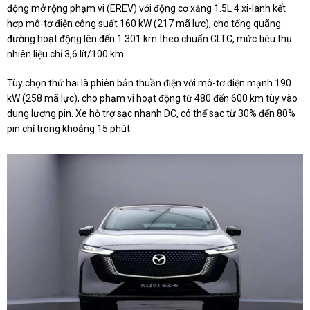
động mở rộng phạm vi (EREV) với động cơ xăng 1.5L 4 xi-lanh kết
hợp mô-tơ điện công suất 160 kW (217 mã lực), cho tổng quãng
đường hoạt động lên đến 1.301 km theo chuẩn CLTC, mức tiêu thụ
nhiên liệu chỉ 3,6 lít/100 km.
Tùy chọn thứ hai là phiên bản thuần điện với mô-tơ điện mạnh 190
kW (258 mã lực), cho phạm vi hoạt động từ 480 đến 600 km tùy vào
dung lượng pin. Xe hỗ trợ sạc nhanh DC, có thể sạc từ 30% đến 80%
pin chỉ trong khoảng 15 phút.