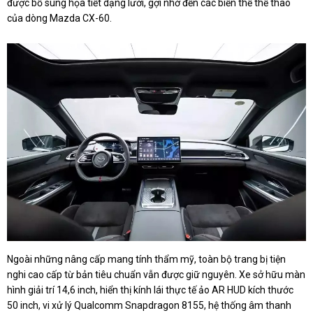
được bổ sung họa tiết dạng lưới, gợi nhớ đến các biến thể thể thao
của dòng Mazda CX-60.
Ngoài những nâng cấp mang tính thẩm mỹ, toàn bộ trang bị tiện
nghi cao cấp từ bản tiêu chuẩn vẫn được giữ nguyên. Xe sở hữu màn
hình giải trí 14,6 inch, hiển thị kính lái thực tế ảo AR HUD kích thước
50 inch, vi xử lý Qualcomm Snapdragon 8155, hệ thống âm thanh