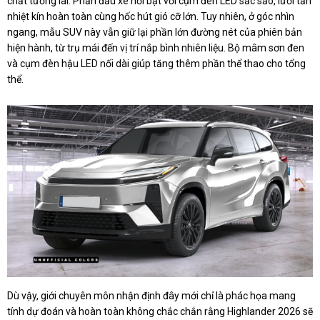
chất tương lai. Phần đầu xe nổi bật với cụm đèn LED sắc sảo, lưới tản
nhiệt kín hoàn toàn cùng hốc hút gió cỡ lớn. Tuy nhiên, ở góc nhìn
ngang, mẫu SUV này vẫn giữ lại phần lớn đường nét của phiên bản
hiện hành, từ trụ mái đến vị trí nắp bình nhiên liệu. Bộ mâm sơn đen
và cụm đèn hậu LED nối dài giúp tăng thêm phần thể thao cho tổng
thể.
Dù vậy, giới chuyên môn nhận định đây mới chỉ là phác họa mang
tính dự đoán và hoàn toàn không chắc chắn rằng Highlander 2026 sẽ