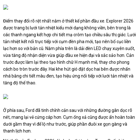
Điểm thay đổi rõ rệt nhất nằm ở thiết kế phần đầu xe. Explorer 2026
được trang bị lưới tản nhiệt kiểu mới dạng không viền, bên trong là
các thanh ngang kết hợp chi tiết mạ crôm tạo chiều sâu thị giác. Lưới
tản nhiệt kết nối trực tiếp với cụm đèn pha mới, tạo nên bố cục liền
lạc hơn so với bản cũ. Nằm phía trên là dải đèn LED chạy xuyên suốt,
vừa tăng độ nhận diện vừa giúp đầu xe hiện đại và sắc sảo hơn. Cản
trước được làm lại theo tạo hình chữ H mạnh mẽ, thay cho phong
cách bo tròn trước đây. Hai khe hút gió đặt dọc hai bên được nhấn
nhá bằng chi tiết màu đen, tạo hiệu ứng nối tiếp với lưới tản nhiệt và
tăng độ thể thao.
Ở phía sau, Ford đã tinh chỉnh cản sau với những đường gân dọc rõ
nét, mang lại vẻ cứng cáp hơn. Cụm ống xả cũng được ẩn hoàn toàn
dưới gầm thay vì để lộ như trước, giúp phần đuôi xe gọn gàng và
thanh lịch hơn.