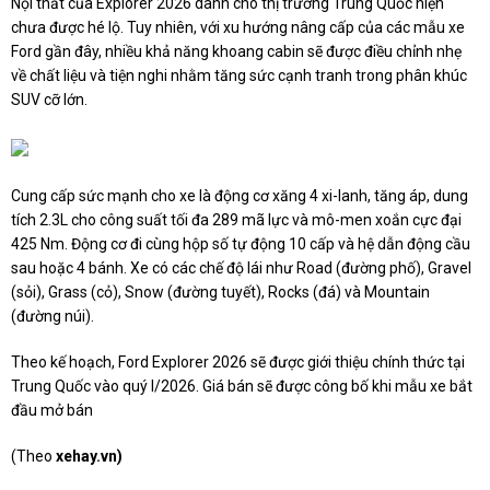
Nội thất của Explorer 2026 dành cho thị trường Trung Quốc hiện
chưa được hé lộ. Tuy nhiên, với xu hướng nâng cấp của các mẫu xe
Ford gần đây, nhiều khả năng khoang cabin sẽ được điều chỉnh nhẹ
về chất liệu và tiện nghi nhằm tăng sức cạnh tranh trong phân khúc
SUV cỡ lớn.
Cung cấp sức mạnh cho xe là động cơ xăng 4 xi-lanh, tăng áp, dung
tích 2.3L cho công suất tối đa 289 mã lực và mô-men xoắn cực đại
425 Nm. Động cơ đi cùng hộp số tự động 10 cấp và hệ dẫn động cầu
sau hoặc 4 bánh. Xe có các chế độ lái như Road (đường phố), Gravel
(sỏi), Grass (cỏ), Snow (đường tuyết), Rocks (đá) và Mountain
(đường núi).
Theo kế hoạch, Ford Explorer 2026 sẽ được giới thiệu chính thức tại
Trung Quốc vào quý I/2026. Giá bán sẽ được công bố khi mẫu xe bắt
đầu mở bán
(Theo
xehay.vn)